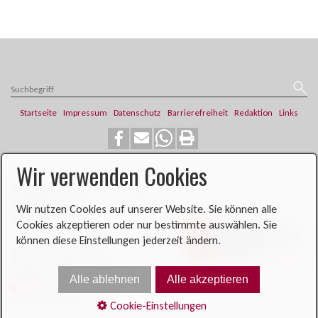
Startseite
Impressum
Datenschutz
Barrierefreiheit
Redaktion
Links
Wir verwenden Cookies
​​​​Katholische Pfarrei St. Franziskus
Steinweg 6
Wir nutzen Cookies auf unserer Website. Sie können alle
46419 Isselburg
Cookies akzeptieren oder nur bestimmte auswählen. Sie
können diese Einstellungen jederzeit ändern.
Telefon: 02874 704
Telefax: 02874 900396​​​​
Alle ablehnen
Alle akzeptieren
E-Mail senden
Cookie-Einstellungen