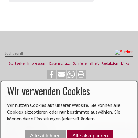
Startseite
Impressum
Datenschutz
Barrierefreiheit
Redaktion
Links
Wir verwenden Cookies
​​​​Katholische Pfarrei St. Franziskus
Steinweg 6
Wir nutzen Cookies auf unserer Website. Sie können alle
46419 Isselburg
Cookies akzeptieren oder nur bestimmte auswählen. Sie
können diese Einstellungen jederzeit ändern.
Telefon: 02874 704
Telefax: 02874 900396​​​​
Alle ablehnen
Alle akzeptieren