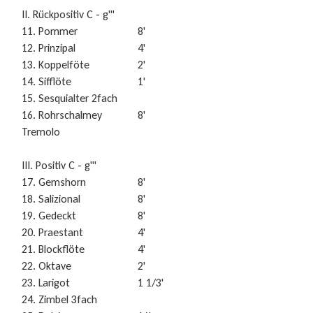
II. Rückpositiv C - g'''
11. Pommer
8'
12. Prinzipal
4'
13. Koppelföte
2'
14. Sifflöte
1'
15. Sesquialter 2fach
16. Rohrschalmey
8'
Tremolo
III. Positiv C - g'''
17. Gemshorn
8'
18. Salizional
8'
19. Gedeckt
8'
20. Praestant
4'
21. Blockflöte
4'
22. Oktave
2'
23. Larigot
1 1/3'
24. Zimbel 3fach