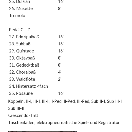
25. Dulzian
16'
26. Musette
8'
Tremolo
Pedal C - f'
27. Prinzipalbaß
16'
28. Subbaß
16'
29. Quintade
16'
30. Oktavbaß
8'
31. Gedecktbaß
8'
32. Choralbaß
4'
33. Waldflöte
2'
34. Hintersatz 4fach
35. Posaune
16'
Koppeln: II-I, III-I, III-II, I-Ped, II-Ped, III-Ped, Sub II-I, Sub III-I,
Sub III-II
Crescendo-Tritt
Taschenladen, elektropneumatische Spiel- und Registratur