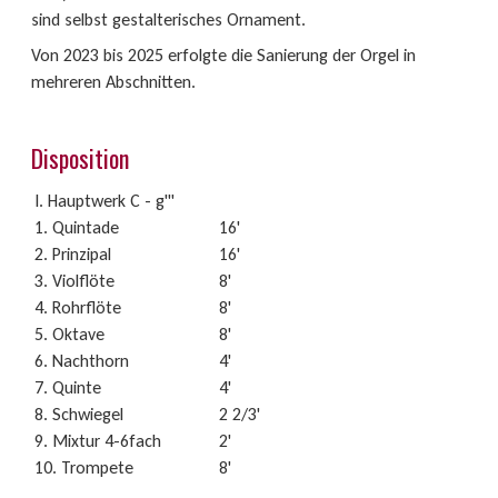
sind selbst gestalterisches Ornament.
Von 2023 bis 2025 erfolgte die Sanierung der Orgel in
mehreren Abschnitten.
Disposition
I. Hauptwerk C - g'''
1. Quintade
16'
2. Prinzipal
16'
3. Violflöte
8'
4. Rohrflöte
8'
5. Oktave
8'
6. Nachthorn
4'
7. Quinte
4'
8. Schwiegel
2 2/3'
9. Mixtur 4-6fach
2'
10. Trompete
8'