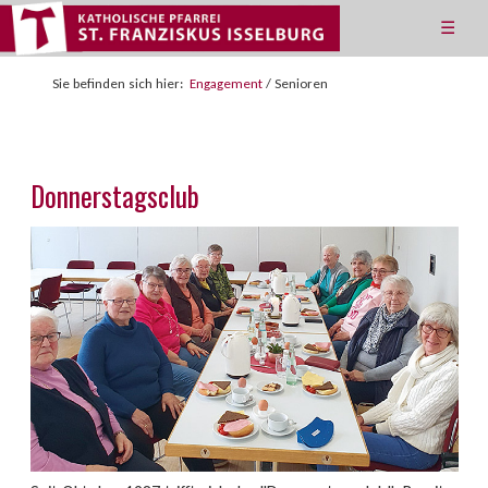
☰
Sie befinden sich hier:
Engagement
/
Senioren
Donnerstagsclub