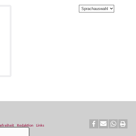
efreiheit
Redaktion
Links