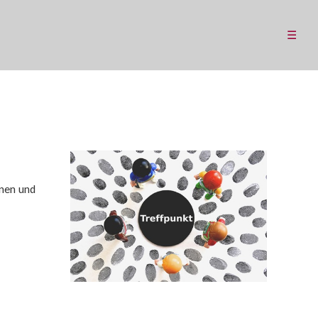
☰
inen und