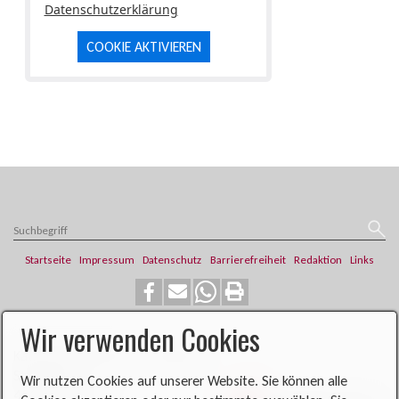
Datenschutzerklärung
COOKIE AKTIVIEREN
Startseite
Impressum
Datenschutz
Barrierefreiheit
Redaktion
Links
Wir verwenden Cookies
​​​​Katholische Pfarrei St. Franziskus
Steinweg 6
Wir nutzen Cookies auf unserer Website. Sie können alle
46419 Isselburg